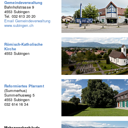
Gemeindeverwaltung
Bahnhofstrasse 9
4553 Subingen
Tel. 032 613 20 20
Email Gemeindeverwaltung
www.subingen.ch
Römisch-Katholische
Kirche
4553 Subingen
Reformiertes Pfarramt
(Summerhus)
Summerhusweg 5
4553 Subingen
032 614 16 34
Mehrzweckgebäude